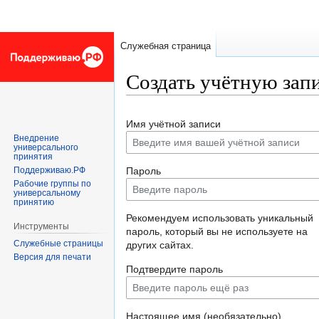
Служебная страница
Создать учётную зап
Перейти
Перейти
Имя учётной записи
к
к
Внедрение
навигации
поиску
универсального
принятия
Поддерживаю.РФ
Пароль
Рабочие группы по
универсальному
принятию
Рекомендуем использовать уникальный
Инструменты
пароль, который вы не используете на
Служебные страницы
других сайтах.
Версия для печати
Подтвердите пароль
Настоящее имя (необязательно)